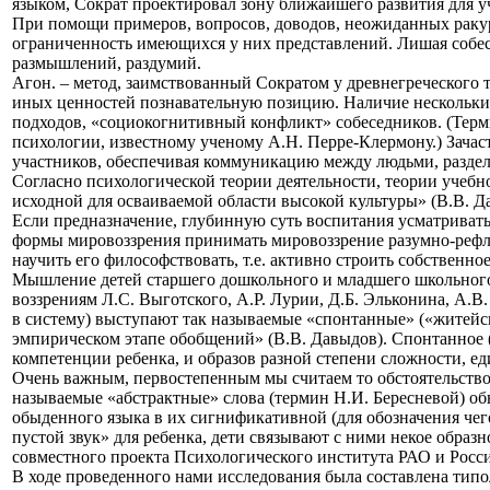
языком, Сократ проектировал зону ближайшего развития для уч
При помощи примеров, вопросов, доводов, неожиданных ракурс
ограниченность имеющихся у них представлений. Лишая собес
размышлений, раздумий.
Агон. – метод, заимствованный Сократом у древнегреческого 
иных ценностей познавательную позицию. Наличие нескольки
подходов, «социокогнитивный конфликт» собеседников. (Тер
психологии, известному ученому А.Н. Перре-Клермону.) Зачас
участников, обеспечивая коммуникацию между людьми, разде
Согласно психологической теории деятельности, теории учебн
исходной для осваиваемой области высокой культуры» (В.В. Д
Если предназначение, глубинную суть воспитания усматривать
формы мировоззрения принимать мировоззрение разумно-рефлек
научить его философствовать, т.е. активно строить собственн
Мышление детей старшего дошкольного и младшего школьного 
воззрениям Л.С. Выготского, А.Р. Лурии, Д.Б. Эльконина, А.В
в систему) выступают так называемые «спонтанные» («житейс
эмпирическом этапе обобщений» (В.В. Давыдов). Спонтанное (
компетенции ребенка, и образов разной степени сложности, 
Очень важным, первостепенным мы считаем то обстоятельство
называемые «абстрактные» слова (термин Н.И. Бересневой) обы
обыденного языка в их сигнификативной (для обозначения чего
пустой звук» для ребенка, дети связывают с ними некое обра
совместного проекта Психологического института РАО и Росс
В ходе проведенного нами исследования была составлена тип