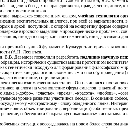
 близкого и далекого прошлого - Сократ и Платон, Я.А. Каменск
– видели в беседах о справедливости, правде, чести, долге, кр
и своих воспитанников.
ботана, выражаясь современным языком,
учебная технология ор
низации воспитательных диалогов, при всей ее вариативности, 
оторых в яркой, доступной, с опорой на конкретику форме содер
оддержке взрослого выделяли мировоззренческие проблемы, сов
 знания, иногда в споре, конфликте мнений, иногда взаимно доп
ли прочный научный фундамент. Культурно-историческая конц
ности (А.Н. Леонтьев,
н, В.В. Давыдов) позволили разработать
подлинно научную пси
образцом, исторически существовавшим прототипом воспитател
как генетически исходную для формирования философского миров
 сократические диалоги по своим целям и способу проведения (т.
ека, его воспитание, социализацию.
алектически взаимосвязанных этапов. Он начинался с постанов
астников диалога на установление сферы смыслов, значений по
ыка («добро», «счастье», «время», «красота», «любовь», «совест
туальном уровне развития участников беседы. В сознании собесе
обсуждаемому «абстрактному» слову обыденного языка. Интерак
ения» вовне, объективирования, вербализации) собственных пред
 решение, собеседники Сократа «успокаивались» «испытывали 
проблемная ситуация воссоздавалась на новом более сложном д