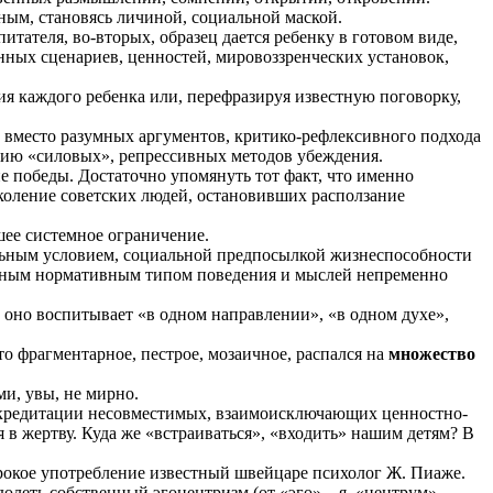
ным, становясь личиной, социальной маской.
тателя, во-вторых, образец дается ребенку в готовом виде,
нных сценариев, ценностей, мировоззренческих установок,
я каждого ребенка или, перефразируя известную поговорку,
вместо разумных аргументов, критико-рефлексивного подхода
нию «силовых», репрессивных методов убеждения.
е победы. Достаточно упомянуть тот факт, что именно
коление советских людей, остановивших расползание
шее системное ограничение.
льным условием, социальной предпосылкой жизнеспособности
ионным нормативным типом поведения и мыслей непременно
оно воспитывает «в одном направлении», «в одном духе»,
то фрагментарное, пестрое, мозаичное, распался на
множество
ми, увы, не мирно.
искредитации несовместимых, взаимоисключающих ценностно-
 в жертву. Куда же «встраиваться», «входить» нашим детям? В
ирокое употребление известный швейцаре психолог Ж. Пиаже.
олеть собственный эгоцентризм (от «эго» – я, «центрум»