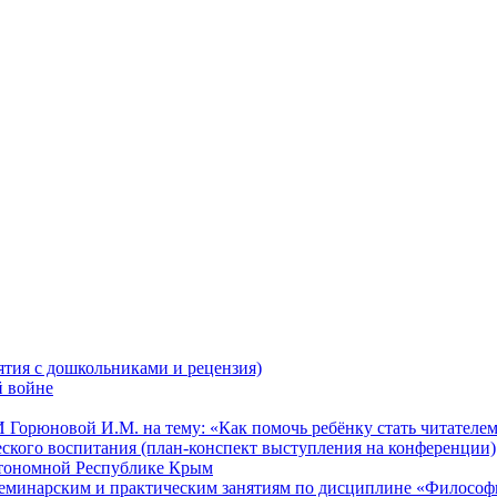
ятия с дошкольниками и рецензия)
й войне
орюновой И.М. на тему: «Как помочь ребёнку стать читателе
ского воспитания (план-конспект выступления на конференции)
втономной Республике Крым
 семинарским и практическим занятиям по дисциплине «Философ