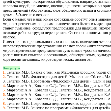
детей культурно - исторически обусловлены, напрямую завися
человека людей, на мнение, оценки, ценности которых он ори
представлений (абстрактных слов обыденного языка и стоящи
детьми 5-9-летнего возраста.
Если с малых лет наши юные сограждане обретут опыт мировоз
мировоззренческим вопросам человеческого бытия в мире, при
станет гуманнее, создадутся предпосылки для щадящей, эколо
психике ребенка трудно переоценить. От степени понимания рас
многое.
Известно, что произвольность, осознанность поведения челов
мировоззренческие представления являют собой «интеллекту
мировоззренческие представления суть живые «ростки лично
расплывчатых смыслов к осознанным, общепринятым, культурн
ходе воспитательных, мировоззренческих диалогов.
Литература
1.
Телегин М.В. Сказка о том, как Машенька хороших людей от 
2.
Телегин М.В. Философия для детей. Мышление: Сб. ст. - М.
3. Телегин М.В. Программа «Философия для детей»: цели и за
4.
Марголис А.А., Ковалев С.Д., Телегин М.В., Кондратьев Е.А
5.
Марголис А.А., Ковалев С.Д., Телегин М.В., Кондратьев Е.А
6.
Марголис А.А., Ковалев С.Д., Телегин М.В., Кондратьев Е.А
7.
Марголис А.А., Ковалев С.Д., Телегин М.В., Кондратьев Е.А
8.
Телегин М.В. Подготовка педагогических кадров по программ
9.
Телегин М.В. Занятие по программе «Философия для детей» /