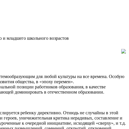
о и младшего школьного возрастов
истемообразующим для любой культуры на все времена. Особую
звития общества, в «эпоху перемен».
альной позиции работников образования, в качестве
жающей доминировать в отечественном образовании.
лируется ребенку директивно. Отнюдь не случайны в этой
и героев, уничижительная критика нерадивых, составление и
роченные к очередной инициативе, исходящей «сверху», и т.д.
ственных размышлений, сомнений, открытий, откровений.