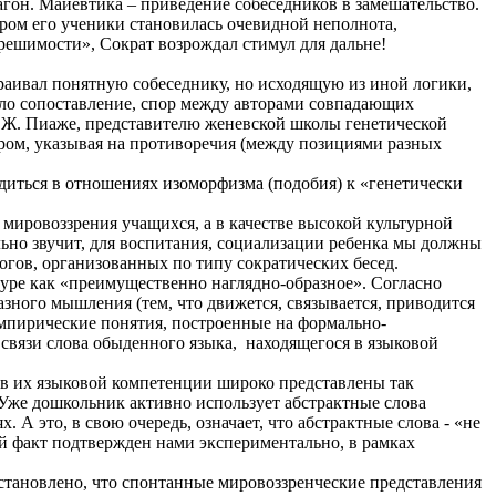
агон. Майевтика – приведение собеседников в замешательство.
ром его ученики становилась очевидной неполнота,
решимости», Сократ возрождал стимул для дальне!
траивал понятную собеседнику, но исходящую из иной логики,
ло сопоставление, спор между авторами совпадающих
 Ж. Пиаже, представителю женевской школы генетической
ером, указывая на противоречия (между позициями разных
одиться в отношениях изоморфизма (подобия) к «генетически
мировоззрения учащихся, а в качестве высокой культурной
льно звучит, для воспитания, социализации ребенка мы должны
огов, организованных по типу сократических бесед.
уре как «преимущественно наглядно-образное». Согласно
азного мышления (тем, что движется, связывается, приводится
эмпирические понятия, построенные на формально-
связи слова обыденного языка, находящегося в языковой
 в их языковой компетенции широко представлены так
. Уже дошкольник активно использует абстрактные слова
А это, в свою очередь, означает, что абстрактные слова - «не
ый факт подтвержден нами экспериментально, в рамках
становлено, что спонтанные мировоззренческие представления