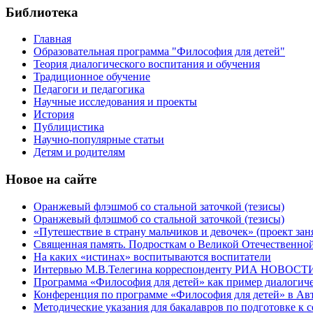
Библиотека
Главная
Образовательная программа "Философия для детей"
Теория диалогического воспитания и обучения
Традиционное обучение
Педагоги и педагогика
Научные исследования и проекты
История
Публицистика
Научно-популярные статьи
Детям и родителям
Новое на сайте
Оранжевый флэшмоб со стальной заточкой (тезисы)
Оранжевый флэшмоб со стальной заточкой (тезисы)
«Путешествие в страну мальчиков и девочек» (проект зан
Священная память. Подросткам о Великой Отечественно
На каких «истинах» воспитываются воспитатели
Интервью М.В.Телегина корреспонденту РИА НОВОСТИ Г
Программа «Философия для детей» как пример диалогиче
Конференция по программе «Философия для детей» в А
Методические указания для бакалавров по подготовке к