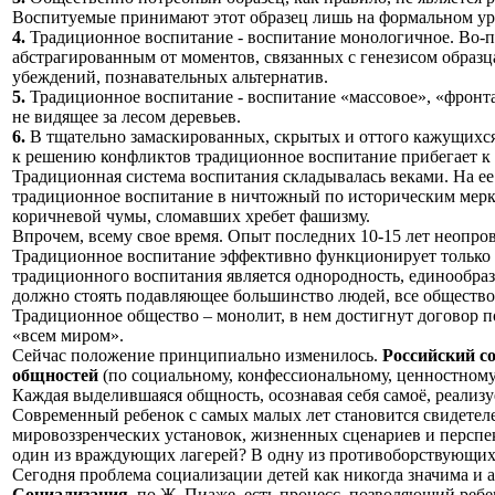
Воспитуемые принимают этот образец лишь на формальном уров
4.
Традиционное воспитание - воспитание монологичное. Во-перв
абстрагированным от моментов, связанных с генезисом образц
убеждений, познавательных альтернатив.
5.
Традиционное воспитание - воспитание «массовое», «фронт
не видящее за лесом деревьев.
6.
В тщательно замаскированных, скрытых и оттого кажущихся
к решению конфликтов традиционное воспитание прибегает к 
Традиционная система воспитания складывалась веками. На ее
традиционное воспитание в ничтожный по историческим мерка
коричневой чумы, сломавших хребет фашизму.
Впрочем, всему свое время. Опыт последних 10-15 лет неопро
Традиционное воспитание эффективно функционирует только 
традиционного воспитания является однородность, единообра
должно стоять подавляющее большинство людей, все общество
Традиционное общество – монолит, в нем достигнут договор 
«всем миром».
Сейчас положение принципиально изменилось.
Российский с
общностей
(по социальному, конфессиональному, ценностному
Каждая выделившаяся общность, осознавая себя самоё, реализу
Современный ребенок с самых малых лет становится свидете
мировоззренческих установок, жизненных сценариев и перспект
один из враждующих лагерей? В одну из противоборствующих
Сегодня проблема социализации детей как никогда значима и 
Социализация
, по Ж. Пиаже, есть процесс, позволяющий реб