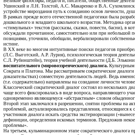
Великие философы, педагоги, писатели, общественные деятели
Ушинский и Л.Н. Толстой, А.С. Макаренко и В.А. Сухомлинский 
устройстве мироздания путь к созиданию основ личности, душ
В рамках прежде всего отечественной педагогики была разра
дошкольного и младшего школьного возрастов. Методика орга
«стимульных» текстов (рассказы, сказки, повести, басни), в к
обсуждали прочитанное, самостоятельно или при небольшой п
позициями, уточняли, обобщали, вербализировали собственные
истине.
В XX веке во многом интуитивные поиски педагогов приобре
(Л.С. Выготский, А.Р. Лурия), психологическая теория деятель
С.Л. Рубинштейн), теория учебной деятельности (Д.Б. Элькони
воспитательного (мировоззренческого) диалога.
Культурным 
Сократа и Платона. Мы рассматриваем сократические диалоги 
доказательствах) совместную деятельность людей. Ведь именно
(т.е. содержательно) направлены на созидание личности челов
Классический сократический диалог состоял из нескольких ди
чаще всего фиксировалась в виде вопроса, направляющего уч
одновременно являющемуся «абстрактным» словом обыденного яз
Второй этап заключался в разрешении, снятии проблемы на ак
проблемой, актуализировались представления, относящиеся к 
участников диалога искать средства экстериоризации («вынес
дефиниции, определения искомых терминов. Предложив некое
проблемы».
На третьем, кульминационном этапе сократического диалога 