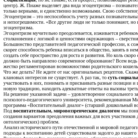
центр). Ж. Пиаже выделяет два вида эгоцентризма – познавате
только верными, и единственно возможными. Свою собственн
Эгоцентризм – это неспособность учету разных познавательны
и непогрешимости. «Все другие люди не только понимают, но и 
эгоцентризма.
Эгоцентризм мучительно преодолевается, изживается ребенком 
столкновения с логикой и ценностями окружающих – сверстник
Большинство представителей педагогической профессии, к со
скорее способность ребенка вписаться в общество, занять в не
создать себе пространство для роста и развития. Но коль ско
должно быть направлено современное образование? Всем ведь п
жестко регламентирован возможностями родительского кошельк
Что же делать? Не ждите от нас оригинальных рецептов. Ска
клановых интересов не существует. А раз так, то
суть социаль
участвовать в них, понимать и присваивать разные позиции и 
новую традицию, находить адекватные ответы на вызовы треть
На решение указанной задачи – удовлетворение социального 
психолого-педагогического университета, рекомендованная 
программа «Воспитательный диалог» (старший дошкольный во
Под
воспитательным, мировоззренческим диалогом
мы пони
создания вариантов преодоления важных для всех участников 
онтологических) проблем.
Анализ исторического пути отечественной и мировой педагог
подходы к воспитанию детей существовали задолго до нашего