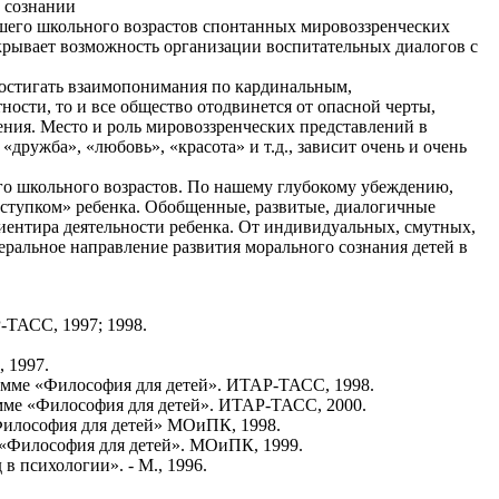
в сознании
дшего школьного возрастов спонтанных мировоззренческих
крывает возможность организации воспитательных диалогов с
 достигать взаимопонимания по кардинальным,
ости, то и все общество отодвинется от опасной черты,
ения. Место и роль мировоззренческих представлений в
«дружба», «любовь», «красота» и т.д., зависит очень и очень
его школьного возрастов. По нашему глубокому убеждению,
ступком» ребенка. Обобщенные, развитые, диалогичные
ентира деятельности ребенка. От индивидуальных, смутных,
ральное направление развития морального сознания детей в
-ТАСС, 1997; 1998.
 1997.
грамме «Философия для детей». ИТАР-ТАСС, 1998.
рамме «Философия для детей». ИТАР-ТАСС, 2000.
«Философия для детей» МОиПК, 1998.
е «Философия для детей». МОиПК, 1999.
в психологии». - М., 1996.