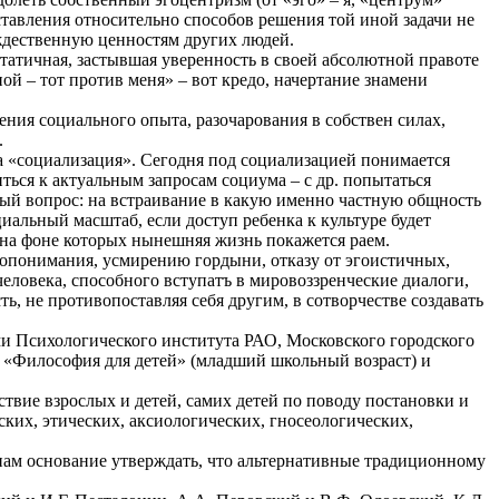
ставления относительно способов решения той иной задачи не
ждественную ценностям других людей.
татичная, застывшая уверенность в своей абсолютной правоте
ной – тот против меня» – вот кредо, начертание знамени
ения социального опыта, разочарования в собствен силах,
.
 «социализация». Сегодня под социализацией понимается
иться к актуальным запросам социума – с др. попытаться
ерный вопрос: на встраивание в какую именно частную общность
иальный масштаб, если доступ ребенка к культуре будет
, на фоне которых нынешняя жизнь покажется раем.
мопонимания, усмирению гордыни, отказу от эгоистичных,
еловека, способного вступатъ в мировоззренческие диалоги,
, не противопоставляя себя другим, в сотворчестве создавать
ми Психологического института РАО, Московского городского
«Философия для детей» (младший школьный возраст) и
твие взрослых и детей, самих детей по поводу постановки и
ких, этических, аксиологических, гносеологических,
нам основание утверждать, что альтернативные традиционному