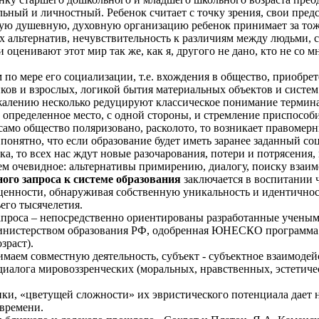
льный и личностный. Ребенок считает с точку зрения, свои пред
ую душевную, духовную организацию ребенок принимает за то
х альтернатив, нечувствительность к различиям между людьми, с
оценивают этот мир так же, как я, другого не дано, кто не со м
по мере его социализации, т.е. вхождения в общество, приобрет
ов и взрослых, логикой бытия материальных объектов и систем
жалению несколько редуцируют классическое понимание термина
м определенное место, с одной стороны, и стремление приспособ
ро само общество поляризовано, расколото, то возникает правом
онятно, что если образование будет иметь заранее заданный соц
а, то всех нас ждут новые разочарования, потери и потрясения
жем очевидное: альтернативы примирению, диалогу, поиску взаи
ного запроса к системе образования
заключается в воспитании ч
ценности, обнаруживая собственную уникальность и идентичность
его тысячелетия.
запроса – непосредственно ориентированы разработанные учены
Министерством образования РФ, одобренная ЮНЕСКО программа 
зраст).
маем совместную деятельность, субъект - субъектное взаимодейс
диалога мировоззренческих (моральных, нравственных, эстетичес
ики, «цветущей сложности» их эвристического потенциала дает 
 времени.