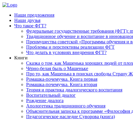
Наши предложения
Наши друзья
Что такое ФГТ?
Федеральные государственные требования (ФГТ): m
Традиционное обучение и воспитание в инновационн
Преимущества советской «Программы обучения и во
Проблемы и перспективы реализации ФГТ
Что делать в условиях внедрения ФГТ?
Книги
Сказка о том, как Машенька хороших людей от плох
Чёрно-белая быль о Машеньке
Про то, как Машенька в поисках свободы Страну Ж
Ромашка-почемучка. Книга первая
Ромашка-почемучка. Книга вторая
Теория и практика диалогического воспитания
Воспитательный диалог
Рождение диалога
Апологетика традиционного обучения
Объяснительная записка к программе «Философия д
Педагогическое наследие Суворова (книга)