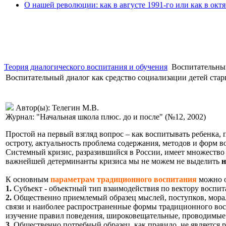
О нашей революции: как в августе 1991-го или как в октя
Теория диалогического воспитания и обучения
Воспитательный
Воспитательный диалог как средство социализации детей ста
Автор(ы): Телегин М.В.
Журнал: "Начальная школа плюс. до и после" (№12, 2002)
Простой на первый взгляд вопрос – как воспитывать ребенка,
остроту, актуальность проблема содержания, методов и форм 
Системный кризис, разразившийся в России, имеет множество
важнейшей детерминанты кризиса мы не можем не выделить
н
К основным
параметрам традиционного воспитания
можно о
1.
Субъект - объектный тип взаимодействия по вектору воспит
2.
Общественно приемлемый образец мыслей, поступков, морал
связи и наиболее распространенные формы традиционного восп
изучение правил поведения, широковещательные, проводимые с
3.
Общественно потребный образец, как правило, не является 