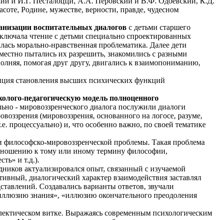
ий и И.Г. Песталоцци, А.А. Перовский и В.Ф. Одоевский, К.Д.
асоте, Родине, мужестве, верности, правде, чудесном
ганизации воспитательных диалогов
с детьми старшего
включала чтение с детьми специально спроектированных
жалась морально-нравственная проблематика. Далее дети
местно пытались их разрешить, знакомились с разными
олняя, помогая друг другу, двигались к взаимопониманию,
епция становления высших психических функций
холого-педагогическую модель полноценного
ьно - мировоззренческого диалога послужили диалоги
оззрения (мировоззрения, основанного на логосе, разуме,
е. процессуально) и, что особенно важно, по своей тематике
ки философско-мировоззренческой проблемы. Такая проблема
 отношению к тому или иному термину философии,
ь» и т.д.).
дников актуализировался опыт, связанный с изучаемой
тивный, диалогический характер взаимодействия заставлял
ставлений. Создавались варианты ответов, звучали
иллюзию знания», «иллюзию окончательного преодоления
иалектическом витке. Выражаясь современным психологическим